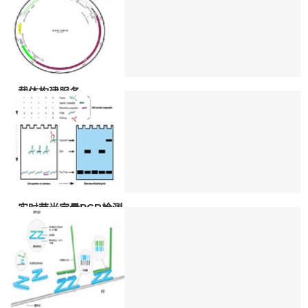
载体构建服务
一、实验原理载体构建是分子生物学研究常
用的手段之一。主要包括已有载体多克隆位
点MCS的改造和已有载体启动子、增
更多 >>
实时荧光定量PCR检测
实时荧光定量PCR（realtime-PCR）技术是
指在PCR反应体系中加入可与DNA产物特异
性结合的荧光基团
更多 >>