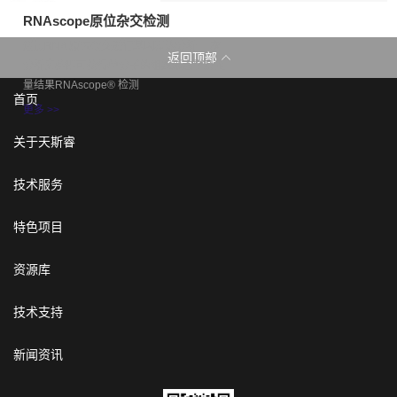
RNAscope原位杂交检测
通过RNA 原位杂交进行基因表达分析 一次
返回顶部
分析实验即可获得单分子的组织形态学及定
量结果RNAscope® 检测
首页
更多 >>
关于天斯睿
技术服务
特色项目
资源库
技术支持
新闻资讯